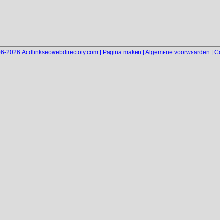
06-2026
Addlinkseowebdirectory.com
|
Pagina maken
|
Algemene voorwaarden
|
C